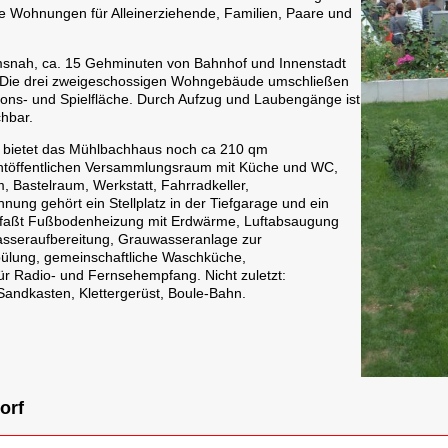
ene Wohnungen für Alleinerziehende, Familien, Paare und
msnah, ca. 15 Gehminuten von Bahnhof und Innenstadt
e. Die drei zweigeschossigen Wohngebäude umschließen
ns- und Spielfläche. Durch Aufzug und Laubengänge ist
chbar.
bietet das Mühlbachhaus noch ca 210 qm
htöffentlichen Versammlungsraum mit Küche und WC,
 Bastelraum, Werkstatt, Fahrradkeller,
ng gehört ein Stellplatz in der Tiefgarage und ein
mfaßt Fußbodenheizung mit Erdwärme, Luftabsaugung
sseraufbereitung, Grauwasseranlage zur
lung, gemeinschaftliche Waschküche,
ür Radio- und Fernsehempfang. Nicht zuletzt:
ndkasten, Klettergerüst, Boule-Bahn.
orf