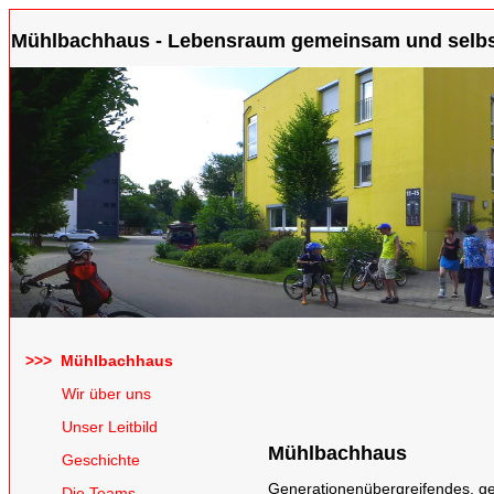
Mühlbachhaus - Lebensraum gemeinsam und selbst
>>> Mühlbachhaus
Wir über uns
Unser Leitbild
Mühlbachhaus
Geschichte
Generationenübergreifendes, g
Die Teams