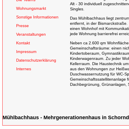
Alt - 30 individuell zugeschnitt
Wohnungsmarkt
Singles.
Sonstige Informationen
Das Mühlbachhaus liegt zentru
entfernt, in der Bismarckstraß
Presse
einen Wohnhof mit Kommunikatio
jede Wohnung barrierefrei errei
Veranstaltungen
Kontakt
Neben ca 2.600 qm Wohnfläche 
Gemeinschaftsräume: einen nic
Impressum
Kindertoberaum, Gymnastikraum,
Kinderwagenraum. Zu jeder Wohnu
Datenschutzerklärung
Kellerraum. Die Haustechnik u
Internes
aus den Wohnungen zur Heißwa
Duschwassernutzung für WC-Spü
Gemeinschaftssatellitenanlage f
Dachbegrünung, Grünanlagen, Sa
Mühlbachhaus - Mehrgenerationenhaus in Schornd