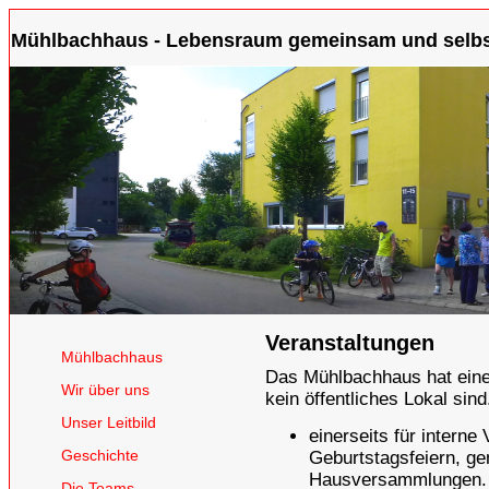
Mühlbachhaus - Lebensraum gemeinsam und selbst
Veranstaltungen
Mühlbachhaus
Das Mühlbachhaus hat eine 
Wir über uns
kein öffentliches Lokal sin
Unser Leitbild
einerseits für interne
Geschichte
Geburtstagsfeiern, g
Hausversammlungen.
Die Teams