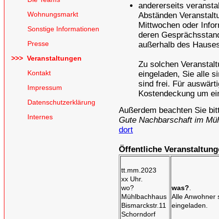
andererseits veransta
Wohnungsmarkt
Abständen Veranstaltu
Mittwochen oder Info
Sonstige Informationen
deren Gesprächsstand
Presse
außerhalb des Hauses
>>> Veranstaltungen
Zu solchen Veranstalt
Kontakt
eingeladen, Sie alle s
sind frei. Für auswärt
Impressum
Kostendeckung um eine
Datenschutzerklärung
Außerdem beachten Sie bitt
Internes
Gute Nachbarschaft im Mühl
dort
Öffentliche Veranstaltun
tt.mm.2023
xx Uhr.
wo?
was?
.
Mühlbachhaus
Alle Anwohner 
Bismarckstr.11
eingeladen.
Schorndorf