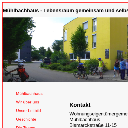
Mühlbachhaus - Lebensraum gemeinsam und selbst
Mühlbachhaus
Wir über uns
Kontakt
Unser Leitbild
Wohnungseigentümergemei
Geschichte
Mühlbachhaus
Bismarckstraße 11-15
Die Teams